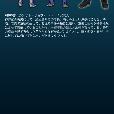
■神郷諒（カンザト・リョウ）
CV：子安武人
神郷家の長男にして、綾凪警察署の署長。翳りをまとい滅多に笑わない28
歳。管内で連続発生している猟奇事件を独自に追い、重要な情報を特務権限
によって隠蔽していることから、一部署員の疑念と反発を買っている。10年
の空白を経て再会した弟たちをなぜか遠ざけようとし、慎と衝突するが、洵
に対しては何か特別な思いがあるようである。